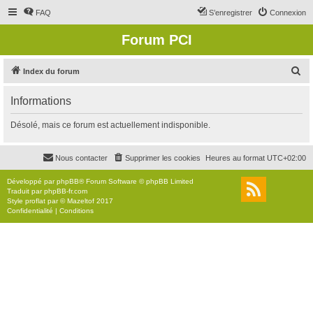
FAQ
S’enregistrer
Connexion
Forum PCI
R
Index du forum
e
Informations
c
h
Désolé, mais ce forum est actuellement indisponible.
e
r
Nous contacter
Supprimer les cookies
Heures au format
UTC+02:00
c
Développé par
phpBB
® Forum Software © phpBB Limited
h
Traduit par
phpBB-fr.com
Style
proflat
par ©
Mazeltof
2017
e
Confidentialité
|
Conditions
r