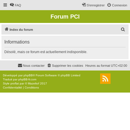
FAQ
S’enregistrer
Connexion
Forum PCI
R
Index du forum
e
Informations
c
h
Désolé, mais ce forum est actuellement indisponible.
e
r
Nous contacter
Supprimer les cookies
Heures au format
UTC+02:00
c
Développé par
phpBB
® Forum Software © phpBB Limited
h
Traduit par
phpBB-fr.com
Style
proflat
par ©
Mazeltof
2017
e
Confidentialité
|
Conditions
r