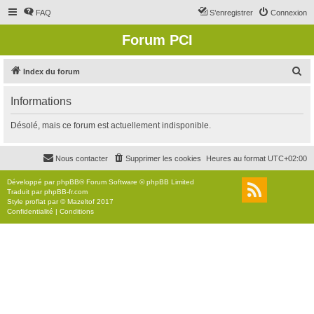
FAQ
S’enregistrer
Connexion
Forum PCI
R
Index du forum
e
Informations
c
h
Désolé, mais ce forum est actuellement indisponible.
e
r
Nous contacter
Supprimer les cookies
Heures au format
UTC+02:00
c
Développé par
phpBB
® Forum Software © phpBB Limited
h
Traduit par
phpBB-fr.com
Style
proflat
par ©
Mazeltof
2017
e
Confidentialité
|
Conditions
r