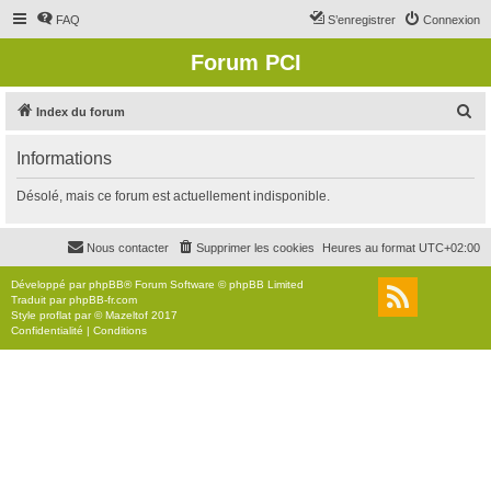
FAQ
S’enregistrer
Connexion
Forum PCI
R
Index du forum
e
Informations
c
h
Désolé, mais ce forum est actuellement indisponible.
e
r
Nous contacter
Supprimer les cookies
Heures au format
UTC+02:00
c
Développé par
phpBB
® Forum Software © phpBB Limited
h
Traduit par
phpBB-fr.com
Style
proflat
par ©
Mazeltof
2017
e
Confidentialité
|
Conditions
r