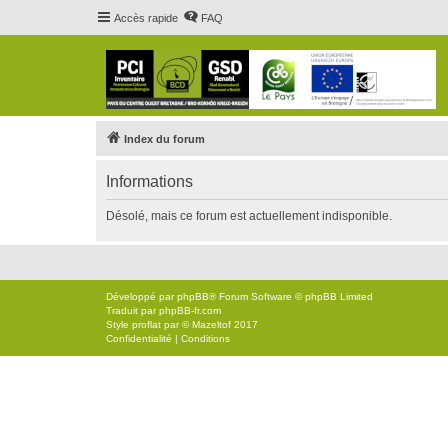
Accès rapide
FAQ
Index du forum
Informations
Désolé, mais ce forum est actuellement indisponible.
Développé par
phpBB
® Forum Software © phpBB Limited
Traduit par
phpBB-fr.com
Style
proflat
par ©
Mazeltof
2017
Confidentialité
|
Conditions