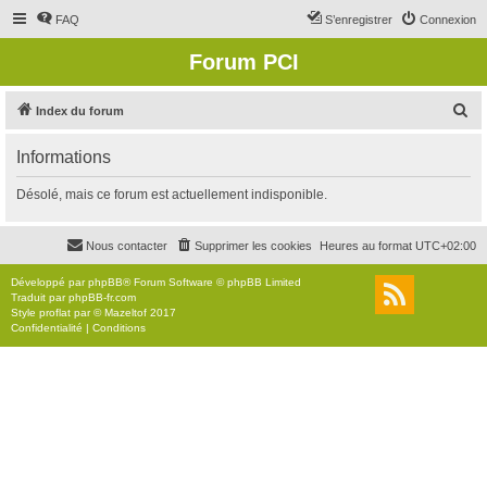
FAQ
S’enregistrer
Connexion
Forum PCI
R
Index du forum
e
Informations
c
h
Désolé, mais ce forum est actuellement indisponible.
e
r
Nous contacter
Supprimer les cookies
Heures au format
UTC+02:00
c
Développé par
phpBB
® Forum Software © phpBB Limited
h
Traduit par
phpBB-fr.com
Style
proflat
par ©
Mazeltof
2017
e
Confidentialité
|
Conditions
r