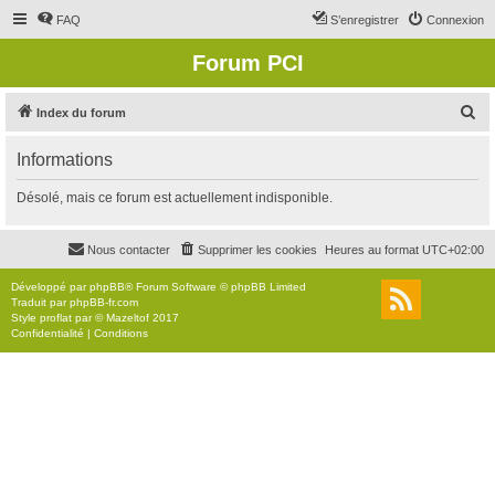
FAQ
S’enregistrer
Connexion
Forum PCI
R
Index du forum
e
Informations
c
h
Désolé, mais ce forum est actuellement indisponible.
e
r
Nous contacter
Supprimer les cookies
Heures au format
UTC+02:00
c
Développé par
phpBB
® Forum Software © phpBB Limited
h
Traduit par
phpBB-fr.com
Style
proflat
par ©
Mazeltof
2017
e
Confidentialité
|
Conditions
r