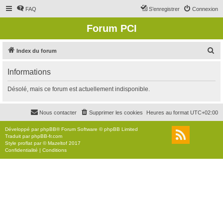
FAQ
S’enregistrer
Connexion
Forum PCI
R
Index du forum
e
Informations
c
h
Désolé, mais ce forum est actuellement indisponible.
e
r
Nous contacter
Supprimer les cookies
Heures au format
UTC+02:00
c
Développé par
phpBB
® Forum Software © phpBB Limited
h
Traduit par
phpBB-fr.com
Style
proflat
par ©
Mazeltof
2017
e
Confidentialité
|
Conditions
r