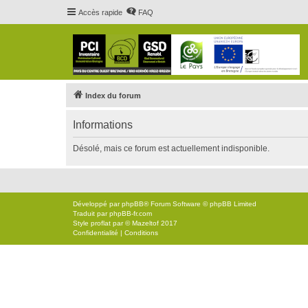
Accès rapide
FAQ
Index du forum
Informations
Désolé, mais ce forum est actuellement indisponible.
Développé par
phpBB
® Forum Software © phpBB Limited
Traduit par
phpBB-fr.com
Style
proflat
par ©
Mazeltof
2017
Confidentialité
|
Conditions