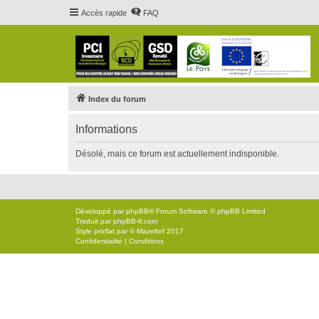
Accès rapide
FAQ
Index du forum
Informations
Désolé, mais ce forum est actuellement indisponible.
Développé par
phpBB
® Forum Software © phpBB Limited
Traduit par
phpBB-fr.com
Style
proflat
par ©
Mazeltof
2017
Confidentialité
|
Conditions