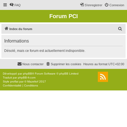
FAQ
S’enregistrer
Connexion
Forum PCI
R
Index du forum
e
Informations
c
h
Désolé, mais ce forum est actuellement indisponible.
e
r
Nous contacter
Supprimer les cookies
Heures au format
UTC+02:00
c
Développé par
phpBB
® Forum Software © phpBB Limited
h
Traduit par
phpBB-fr.com
Style
proflat
par ©
Mazeltof
2017
e
Confidentialité
|
Conditions
r