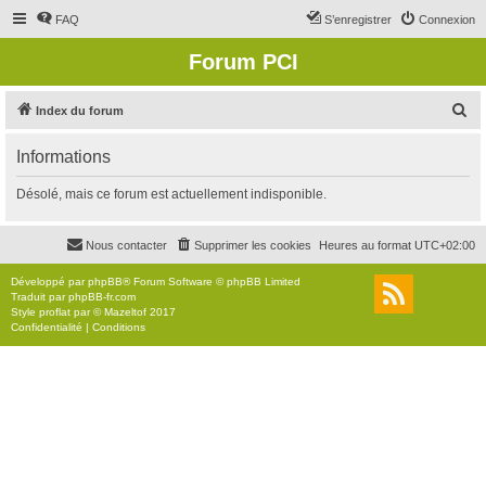
FAQ
S’enregistrer
Connexion
Forum PCI
R
Index du forum
e
Informations
c
h
Désolé, mais ce forum est actuellement indisponible.
e
r
Nous contacter
Supprimer les cookies
Heures au format
UTC+02:00
c
Développé par
phpBB
® Forum Software © phpBB Limited
h
Traduit par
phpBB-fr.com
Style
proflat
par ©
Mazeltof
2017
e
Confidentialité
|
Conditions
r