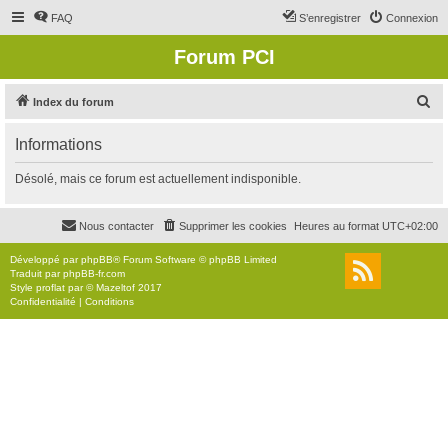
FAQ
S’enregistrer
Connexion
Forum PCI
R
Index du forum
e
Informations
c
h
Désolé, mais ce forum est actuellement indisponible.
e
r
Nous contacter
Supprimer les cookies
Heures au format
UTC+02:00
c
Développé par
phpBB
® Forum Software © phpBB Limited
h
Traduit par
phpBB-fr.com
Style
proflat
par ©
Mazeltof
2017
e
Confidentialité
|
Conditions
r