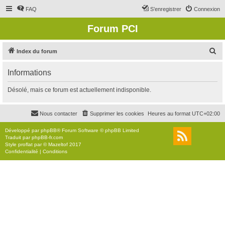
FAQ
S’enregistrer
Connexion
Forum PCI
R
Index du forum
e
Informations
c
h
Désolé, mais ce forum est actuellement indisponible.
e
r
Nous contacter
Supprimer les cookies
Heures au format
UTC+02:00
c
Développé par
phpBB
® Forum Software © phpBB Limited
h
Traduit par
phpBB-fr.com
Style
proflat
par ©
Mazeltof
2017
e
Confidentialité
|
Conditions
r