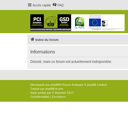
Accès rapide
FAQ
Index du forum
Informations
Désolé, mais ce forum est actuellement indisponible.
Développé par
phpBB
® Forum Software © phpBB Limited
Traduit par
phpBB-fr.com
Style
proflat
par ©
Mazeltof
2017
Confidentialité
|
Conditions