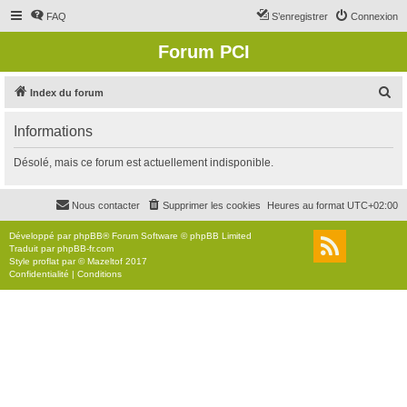
FAQ
S’enregistrer
Connexion
Forum PCI
R
Index du forum
e
Informations
c
h
Désolé, mais ce forum est actuellement indisponible.
e
r
Nous contacter
Supprimer les cookies
Heures au format
UTC+02:00
c
Développé par
phpBB
® Forum Software © phpBB Limited
h
Traduit par
phpBB-fr.com
Style
proflat
par ©
Mazeltof
2017
e
Confidentialité
|
Conditions
r