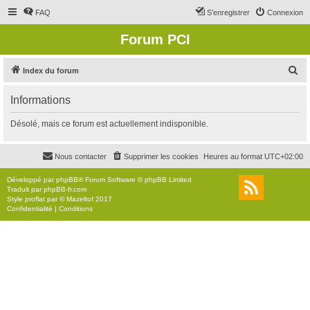
FAQ
S’enregistrer
Connexion
Forum PCI
R
Index du forum
e
Informations
c
h
Désolé, mais ce forum est actuellement indisponible.
e
r
Nous contacter
Supprimer les cookies
Heures au format
UTC+02:00
c
Développé par
phpBB
® Forum Software © phpBB Limited
h
Traduit par
phpBB-fr.com
Style
proflat
par ©
Mazeltof
2017
e
Confidentialité
|
Conditions
r