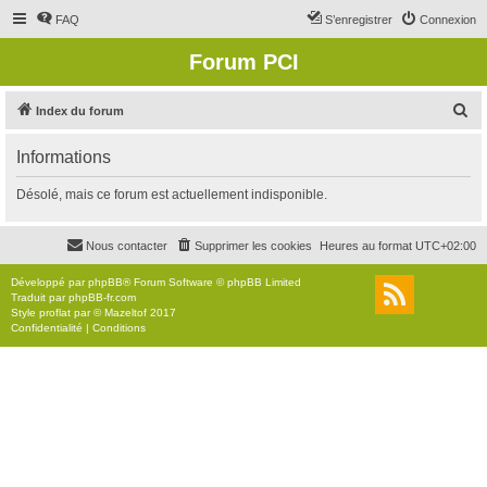
FAQ
S’enregistrer
Connexion
Forum PCI
R
Index du forum
e
Informations
c
h
Désolé, mais ce forum est actuellement indisponible.
e
r
Nous contacter
Supprimer les cookies
Heures au format
UTC+02:00
c
Développé par
phpBB
® Forum Software © phpBB Limited
h
Traduit par
phpBB-fr.com
Style
proflat
par ©
Mazeltof
2017
e
Confidentialité
|
Conditions
r