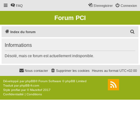
FAQ
S’enregistrer
Connexion
Forum PCI
R
Index du forum
e
Informations
c
h
Désolé, mais ce forum est actuellement indisponible.
e
r
Nous contacter
Supprimer les cookies
Heures au format
UTC+02:00
c
Développé par
phpBB
® Forum Software © phpBB Limited
h
Traduit par
phpBB-fr.com
Style
proflat
par ©
Mazeltof
2017
e
Confidentialité
|
Conditions
r