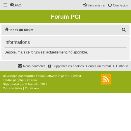
FAQ
S’enregistrer
Connexion
Forum PCI
R
Index du forum
e
Informations
c
h
Désolé, mais ce forum est actuellement indisponible.
e
r
Nous contacter
Supprimer les cookies
Heures au format
UTC+02:00
c
Développé par
phpBB
® Forum Software © phpBB Limited
h
Traduit par
phpBB-fr.com
Style
proflat
par ©
Mazeltof
2017
e
Confidentialité
|
Conditions
r