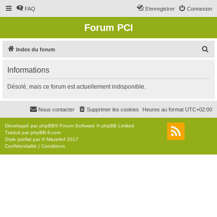
FAQ
S’enregistrer
Connexion
Forum PCI
R
Index du forum
e
Informations
c
h
Désolé, mais ce forum est actuellement indisponible.
e
r
Nous contacter
Supprimer les cookies
Heures au format
UTC+02:00
c
Développé par
phpBB
® Forum Software © phpBB Limited
h
Traduit par
phpBB-fr.com
Style
proflat
par ©
Mazeltof
2017
e
Confidentialité
|
Conditions
r