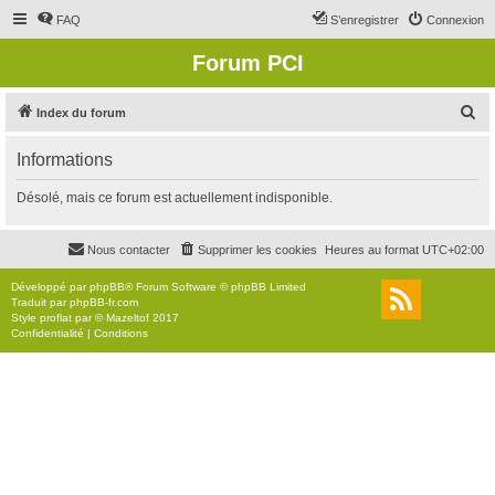
FAQ
S’enregistrer
Connexion
Forum PCI
R
Index du forum
e
Informations
c
h
Désolé, mais ce forum est actuellement indisponible.
e
r
Nous contacter
Supprimer les cookies
Heures au format
UTC+02:00
c
Développé par
phpBB
® Forum Software © phpBB Limited
h
Traduit par
phpBB-fr.com
Style
proflat
par ©
Mazeltof
2017
e
Confidentialité
|
Conditions
r