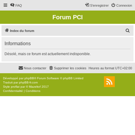
FAQ
S’enregistrer
Connexion
Forum PCI
R
Index du forum
e
Informations
c
h
Désolé, mais ce forum est actuellement indisponible.
e
r
Nous contacter
Supprimer les cookies
Heures au format
UTC+02:00
c
Développé par
phpBB
® Forum Software © phpBB Limited
h
Traduit par
phpBB-fr.com
Style
proflat
par ©
Mazeltof
2017
e
Confidentialité
|
Conditions
r