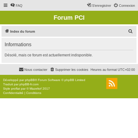
FAQ
S’enregistrer
Connexion
Forum PCI
R
Index du forum
e
Informations
c
h
Désolé, mais ce forum est actuellement indisponible.
e
r
Nous contacter
Supprimer les cookies
Heures au format
UTC+02:00
c
Développé par
phpBB
® Forum Software © phpBB Limited
h
Traduit par
phpBB-fr.com
Style
proflat
par ©
Mazeltof
2017
e
Confidentialité
|
Conditions
r