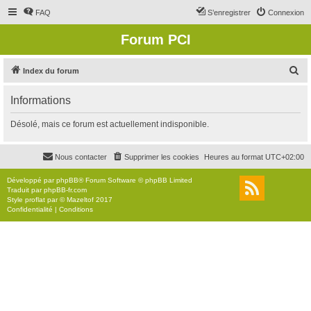
FAQ
S’enregistrer
Connexion
Forum PCI
R
Index du forum
e
Informations
c
h
Désolé, mais ce forum est actuellement indisponible.
e
r
Nous contacter
Supprimer les cookies
Heures au format
UTC+02:00
c
Développé par
phpBB
® Forum Software © phpBB Limited
h
Traduit par
phpBB-fr.com
Style
proflat
par ©
Mazeltof
2017
e
Confidentialité
|
Conditions
r