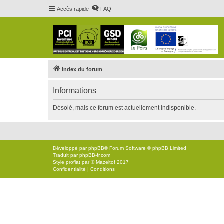
Accès rapide
FAQ
Index du forum
Informations
Désolé, mais ce forum est actuellement indisponible.
Développé par
phpBB
® Forum Software © phpBB Limited
Traduit par
phpBB-fr.com
Style
proflat
par ©
Mazeltof
2017
Confidentialité
|
Conditions