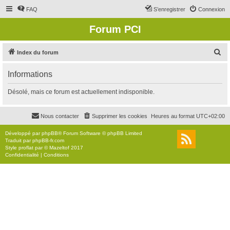
FAQ
S’enregistrer
Connexion
Forum PCI
R
Index du forum
e
Informations
c
h
Désolé, mais ce forum est actuellement indisponible.
e
r
Nous contacter
Supprimer les cookies
Heures au format
UTC+02:00
c
Développé par
phpBB
® Forum Software © phpBB Limited
h
Traduit par
phpBB-fr.com
Style
proflat
par ©
Mazeltof
2017
e
Confidentialité
|
Conditions
r