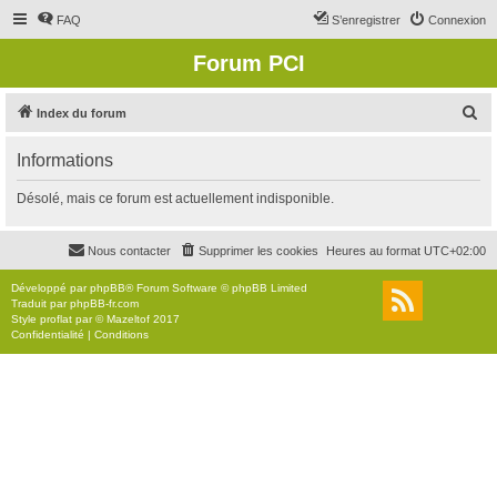
FAQ
S’enregistrer
Connexion
Forum PCI
R
Index du forum
e
Informations
c
h
Désolé, mais ce forum est actuellement indisponible.
e
r
Nous contacter
Supprimer les cookies
Heures au format
UTC+02:00
c
Développé par
phpBB
® Forum Software © phpBB Limited
h
Traduit par
phpBB-fr.com
Style
proflat
par ©
Mazeltof
2017
e
Confidentialité
|
Conditions
r