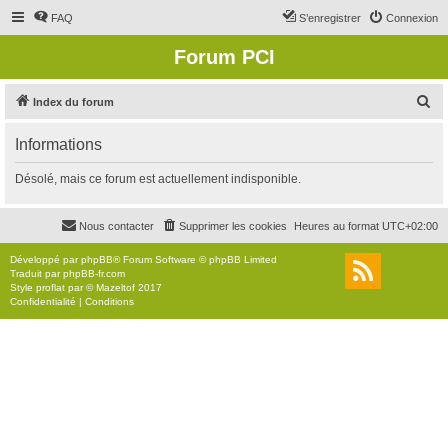
FAQ
S’enregistrer
Connexion
Forum PCI
R
Index du forum
e
Informations
c
h
Désolé, mais ce forum est actuellement indisponible.
e
r
Nous contacter
Supprimer les cookies
Heures au format
UTC+02:00
c
Développé par
phpBB
® Forum Software © phpBB Limited
h
Traduit par
phpBB-fr.com
Style
proflat
par ©
Mazeltof
2017
e
Confidentialité
|
Conditions
r