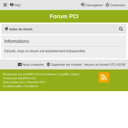
FAQ
S’enregistrer
Connexion
Forum PCI
R
Index du forum
e
Informations
c
h
Désolé, mais ce forum est actuellement indisponible.
e
r
Nous contacter
Supprimer les cookies
Heures au format
UTC+02:00
c
Développé par
phpBB
® Forum Software © phpBB Limited
h
Traduit par
phpBB-fr.com
Style
proflat
par ©
Mazeltof
2017
e
Confidentialité
|
Conditions
r