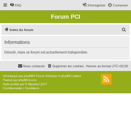
FAQ
S’enregistrer
Connexion
Forum PCI
R
Index du forum
e
Informations
c
h
Désolé, mais ce forum est actuellement indisponible.
e
r
Nous contacter
Supprimer les cookies
Heures au format
UTC+02:00
c
Développé par
phpBB
® Forum Software © phpBB Limited
h
Traduit par
phpBB-fr.com
Style
proflat
par ©
Mazeltof
2017
e
Confidentialité
|
Conditions
r