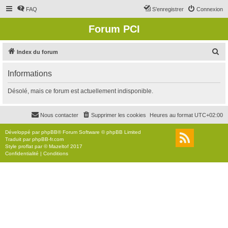
FAQ
S’enregistrer
Connexion
Forum PCI
R
Index du forum
e
Informations
c
h
Désolé, mais ce forum est actuellement indisponible.
e
r
Nous contacter
Supprimer les cookies
Heures au format
UTC+02:00
c
Développé par
phpBB
® Forum Software © phpBB Limited
h
Traduit par
phpBB-fr.com
Style
proflat
par ©
Mazeltof
2017
e
Confidentialité
|
Conditions
r