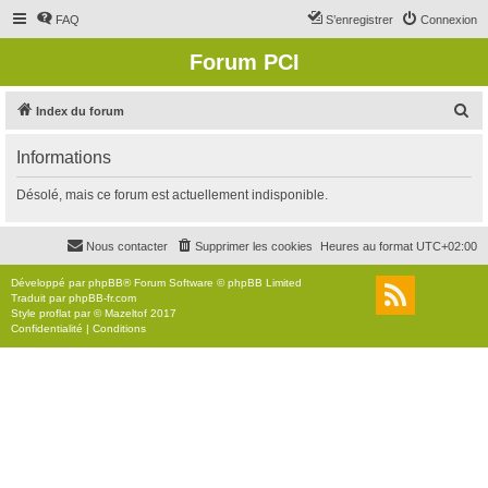
FAQ
S’enregistrer
Connexion
Forum PCI
R
Index du forum
e
Informations
c
h
Désolé, mais ce forum est actuellement indisponible.
e
r
Nous contacter
Supprimer les cookies
Heures au format
UTC+02:00
c
Développé par
phpBB
® Forum Software © phpBB Limited
h
Traduit par
phpBB-fr.com
Style
proflat
par ©
Mazeltof
2017
e
Confidentialité
|
Conditions
r