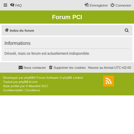
FAQ
S’enregistrer
Connexion
Forum PCI
R
Index du forum
e
Informations
c
h
Désolé, mais ce forum est actuellement indisponible.
e
r
Nous contacter
Supprimer les cookies
Heures au format
UTC+02:00
c
Développé par
phpBB
® Forum Software © phpBB Limited
h
Traduit par
phpBB-fr.com
Style
proflat
par ©
Mazeltof
2017
e
Confidentialité
|
Conditions
r