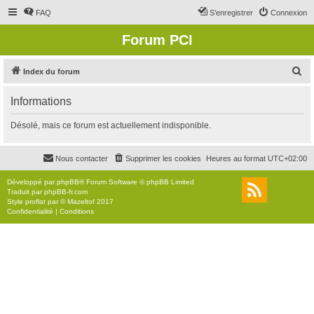
FAQ
S’enregistrer
Connexion
Forum PCI
R
Index du forum
e
Informations
c
h
Désolé, mais ce forum est actuellement indisponible.
e
r
Nous contacter
Supprimer les cookies
Heures au format
UTC+02:00
c
Développé par
phpBB
® Forum Software © phpBB Limited
h
Traduit par
phpBB-fr.com
Style
proflat
par ©
Mazeltof
2017
e
Confidentialité
|
Conditions
r