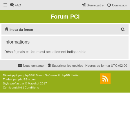
FAQ
S’enregistrer
Connexion
Forum PCI
R
Index du forum
e
Informations
c
h
Désolé, mais ce forum est actuellement indisponible.
e
r
Nous contacter
Supprimer les cookies
Heures au format
UTC+02:00
c
Développé par
phpBB
® Forum Software © phpBB Limited
h
Traduit par
phpBB-fr.com
Style
proflat
par ©
Mazeltof
2017
e
Confidentialité
|
Conditions
r