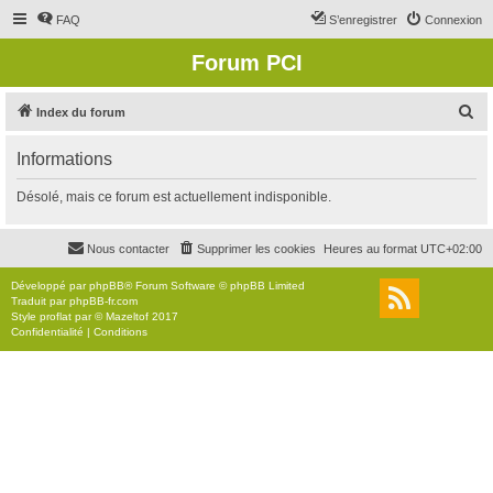
FAQ
S’enregistrer
Connexion
Forum PCI
R
Index du forum
e
Informations
c
h
Désolé, mais ce forum est actuellement indisponible.
e
r
Nous contacter
Supprimer les cookies
Heures au format
UTC+02:00
c
Développé par
phpBB
® Forum Software © phpBB Limited
h
Traduit par
phpBB-fr.com
Style
proflat
par ©
Mazeltof
2017
e
Confidentialité
|
Conditions
r