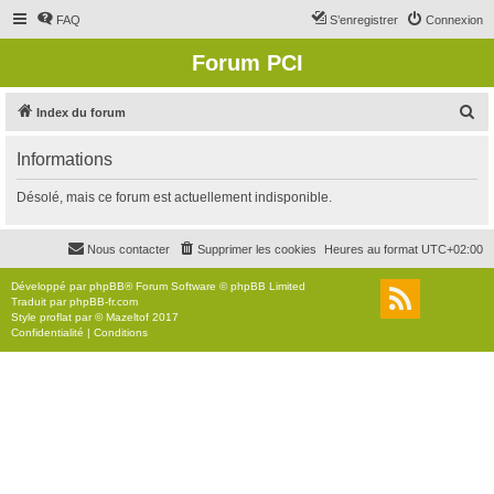
FAQ
S’enregistrer
Connexion
Forum PCI
R
Index du forum
e
Informations
c
h
Désolé, mais ce forum est actuellement indisponible.
e
r
Nous contacter
Supprimer les cookies
Heures au format
UTC+02:00
c
Développé par
phpBB
® Forum Software © phpBB Limited
h
Traduit par
phpBB-fr.com
Style
proflat
par ©
Mazeltof
2017
e
Confidentialité
|
Conditions
r