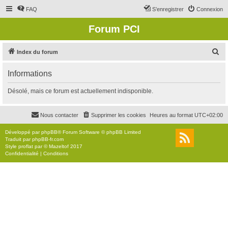
FAQ
S’enregistrer
Connexion
Forum PCI
R
Index du forum
e
Informations
c
h
Désolé, mais ce forum est actuellement indisponible.
e
r
Nous contacter
Supprimer les cookies
Heures au format
UTC+02:00
c
Développé par
phpBB
® Forum Software © phpBB Limited
h
Traduit par
phpBB-fr.com
Style
proflat
par ©
Mazeltof
2017
e
Confidentialité
|
Conditions
r