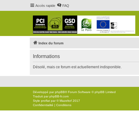
Accès rapide
FAQ
Index du forum
Informations
Désolé, mais ce forum est actuellement indisponible.
Développé par
phpBB
® Forum Software © phpBB Limited
Traduit par
phpBB-fr.com
Style
proflat
par ©
Mazeltof
2017
Confidentialité
|
Conditions