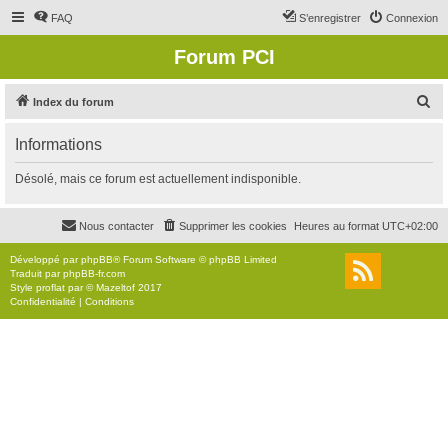
FAQ
S’enregistrer
Connexion
Forum PCI
R
Index du forum
e
Informations
c
h
Désolé, mais ce forum est actuellement indisponible.
e
r
Nous contacter
Supprimer les cookies
Heures au format
UTC+02:00
c
Développé par
phpBB
® Forum Software © phpBB Limited
h
Traduit par
phpBB-fr.com
Style
proflat
par ©
Mazeltof
2017
e
Confidentialité
|
Conditions
r