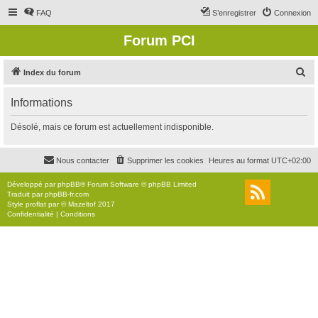
FAQ
S’enregistrer
Connexion
Forum PCI
R
Index du forum
e
Informations
c
h
Désolé, mais ce forum est actuellement indisponible.
e
r
Nous contacter
Supprimer les cookies
Heures au format
UTC+02:00
c
Développé par
phpBB
® Forum Software © phpBB Limited
h
Traduit par
phpBB-fr.com
Style
proflat
par ©
Mazeltof
2017
e
Confidentialité
|
Conditions
r