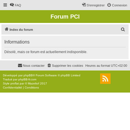
FAQ
S’enregistrer
Connexion
Forum PCI
R
Index du forum
e
Informations
c
h
Désolé, mais ce forum est actuellement indisponible.
e
r
Nous contacter
Supprimer les cookies
Heures au format
UTC+02:00
c
Développé par
phpBB
® Forum Software © phpBB Limited
h
Traduit par
phpBB-fr.com
Style
proflat
par ©
Mazeltof
2017
e
Confidentialité
|
Conditions
r