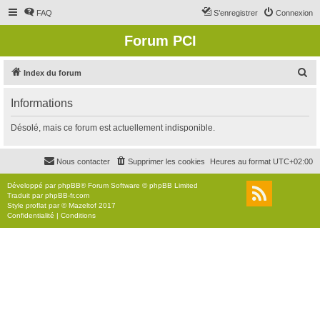
FAQ
S’enregistrer
Connexion
Forum PCI
R
Index du forum
e
Informations
c
h
Désolé, mais ce forum est actuellement indisponible.
e
r
Nous contacter
Supprimer les cookies
Heures au format
UTC+02:00
c
Développé par
phpBB
® Forum Software © phpBB Limited
h
Traduit par
phpBB-fr.com
Style
proflat
par ©
Mazeltof
2017
e
Confidentialité
|
Conditions
r