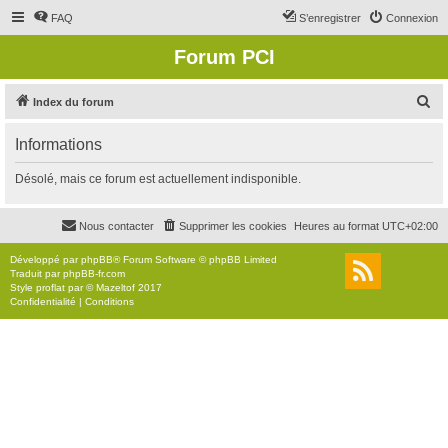
FAQ
S’enregistrer
Connexion
Forum PCI
R
Index du forum
e
Informations
c
h
Désolé, mais ce forum est actuellement indisponible.
e
r
Nous contacter
Supprimer les cookies
Heures au format
UTC+02:00
c
Développé par
phpBB
® Forum Software © phpBB Limited
h
Traduit par
phpBB-fr.com
Style
proflat
par ©
Mazeltof
2017
e
Confidentialité
|
Conditions
r