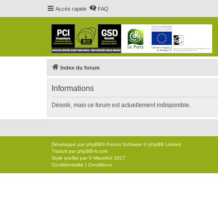
Accès rapide
FAQ
Index du forum
Informations
Désolé, mais ce forum est actuellement indisponible.
Développé par
phpBB
® Forum Software © phpBB Limited
Traduit par
phpBB-fr.com
Style
proflat
par ©
Mazeltof
2017
Confidentialité
|
Conditions