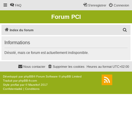
FAQ
S’enregistrer
Connexion
Forum PCI
R
Index du forum
e
Informations
c
h
Désolé, mais ce forum est actuellement indisponible.
e
r
Nous contacter
Supprimer les cookies
Heures au format
UTC+02:00
c
Développé par
phpBB
® Forum Software © phpBB Limited
h
Traduit par
phpBB-fr.com
Style
proflat
par ©
Mazeltof
2017
e
Confidentialité
|
Conditions
r