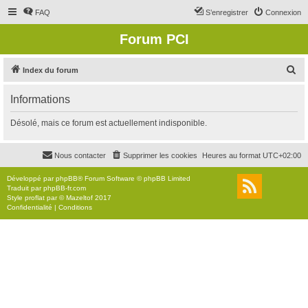
FAQ
S’enregistrer
Connexion
Forum PCI
R
Index du forum
e
Informations
c
h
Désolé, mais ce forum est actuellement indisponible.
e
r
Nous contacter
Supprimer les cookies
Heures au format
UTC+02:00
c
Développé par
phpBB
® Forum Software © phpBB Limited
h
Traduit par
phpBB-fr.com
Style
proflat
par ©
Mazeltof
2017
e
Confidentialité
|
Conditions
r