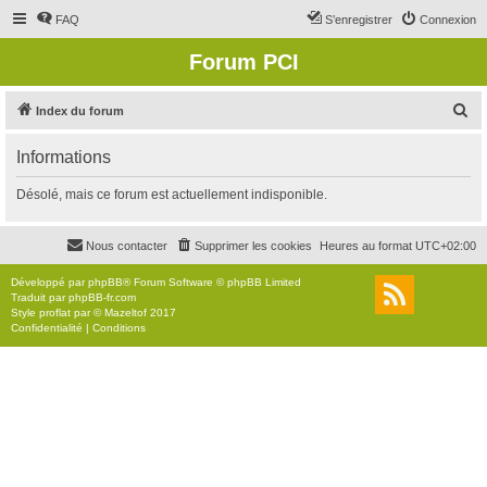
FAQ
S’enregistrer
Connexion
Forum PCI
R
Index du forum
e
Informations
c
h
Désolé, mais ce forum est actuellement indisponible.
e
r
Nous contacter
Supprimer les cookies
Heures au format
UTC+02:00
c
Développé par
phpBB
® Forum Software © phpBB Limited
h
Traduit par
phpBB-fr.com
Style
proflat
par ©
Mazeltof
2017
e
Confidentialité
|
Conditions
r