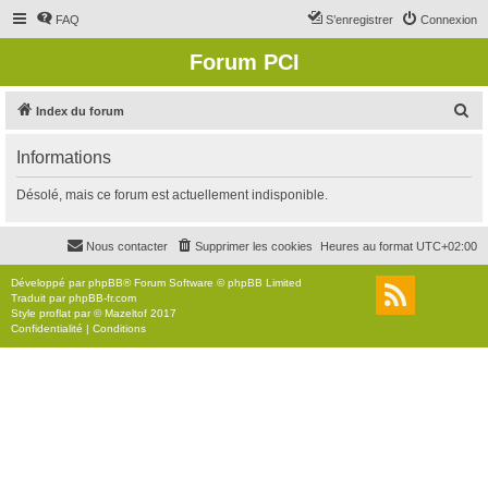
FAQ
S’enregistrer
Connexion
Forum PCI
R
Index du forum
e
Informations
c
h
Désolé, mais ce forum est actuellement indisponible.
e
r
Nous contacter
Supprimer les cookies
Heures au format
UTC+02:00
c
Développé par
phpBB
® Forum Software © phpBB Limited
h
Traduit par
phpBB-fr.com
Style
proflat
par ©
Mazeltof
2017
e
Confidentialité
|
Conditions
r